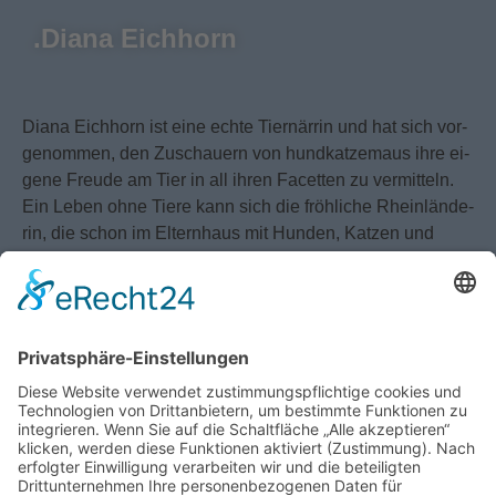
.Diana Eichhorn
Diana Eich­horn ist eine echte Tier­när­rin und hat sich vor­
ge­nom­men, den Zu­schau­ern von hund­kat­ze­maus ihre ei­
ge­ne Freu­de am Tier in all ihren Fa­cet­ten zu ver­mit­teln.
Ein Leben ohne Tiere kann sich die fröh­li­che Rhein­län­de­
rin, die schon im El­tern­haus mit Hun­den, Kat­zen und
einem Pony auf­ge­wach­sen ist, nicht vor­stel­len. Diana
Eich­horn mach­te mit 17 Jah­ren erst eine Aus­bil­dung zur
Kos­me­ti­ke­rin und Vi­sa­gis­tin, es folg­te eine kauf­män­ni­
sche Aus­bil­dung in der Be­klei­dungs­in­dus­trie. Par­al­lel
zum Ab­itur auf dem zwei­ten Bil­dungs­weg be­gann sie
eine Aus­bil­dung in Spre­cher­zie­hung und Stimm­bil­dung,
nahm spä­ter Schau­spiel­un­ter­richt und ließ sich beim Mo­
de­ra­to­ren­trai­ning pro­fes­sio­nell coa­chen. Nach di­ver­sen
Rol­len als Schau­spie­le­rin und Mo­de­ra­tio­nen bei dem