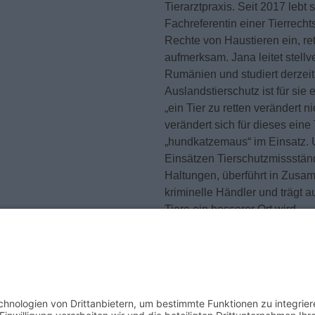
Tierarztpraxis. Seit 2017 lebt 
Fachreferentin einer Tierrecht
Rechte von Haustieren ein, re
aufmerksam. Jana leitet stellve
Rumänien und studiert derzeit
Auslandstierschutz ist für si
„ein Tier zu retten verändert 
verändert sich für dieses eine 
„hundkatzemaus“ im Einsatz. 
Einsätzen Tierschutzmissstände
Haltungen, überführt in Zusa
kriminelle Händler und trägt a
Tiere ein besserer Ort wird.