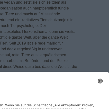
sie vegan und setzt sie sich seitdem als
sorganisation auch hauptberuflich für die
ttet Tiere und macht auf Missstände
rtretend ein karitatives Tierschutzprojekt in
 noch Tierpsychologie. Der
e ein absolutes Herzensthema, denn sie weiß,
nicht die ganze Welt, aber die ganze Welt
Tier“. Seit 2019 ist sie regelmäßig für
Und deckt regelmäßig in undercover
 auf, rettet Tiere aus tierquälerischen
mmenarbeit mit Behörden und der Polizei
uf diese Weise dazu bei, dass die Welt für die