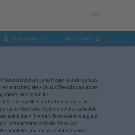
Francisco de Vasconcellos
Birga Dexel
 Tieren begleiten Jana Hoger fast ein ganzes
hren entschied sie sich aus Tierschutzgründen
agierte sich fortan für
eitete ehrenamtlich im Tierheim und setzte
t geratene Tiere ein. Nach dem Abitur arbeitete
wechselte dann ihre berufliche Ausrichtung auf
ein Herzensthema war: die Tiere. Als
lte arbeitete Jana mehrere Jahre in einer