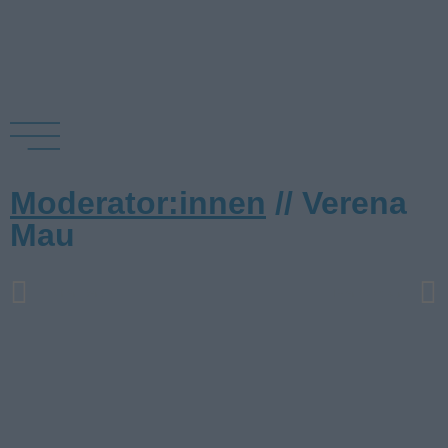
Moderator:innen
// Verena
Mau
Jochen Bendel
Tyler Woods jr.