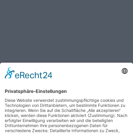
.Verena Mau
Verena Mau gab in „Das Tierschutzteam“ ihre Premiere
als Moderatorin. Zum Zeitpunkt der Dreharbeiten für die
zehn Folgen war sie zwölf Jahre. Die tierliebe Schülerin
geht im rheinländischen Bensberg bei Köln zur Schule.
Seit ihrer frühesten Kindheit ist sie mit Tieren
aufgewachsen, kein Wunder: ihr Vater ist der Tierfilmer