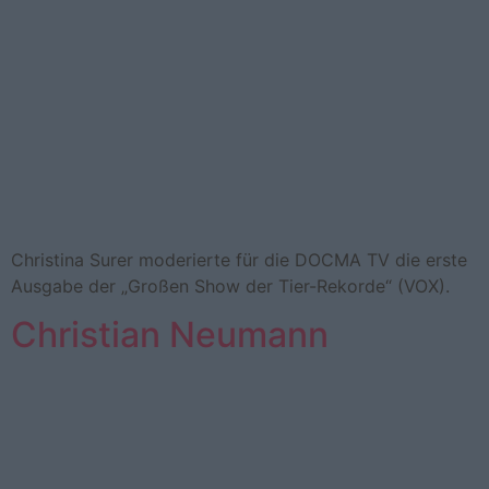
Chris­ti­na Surer mo­de­rier­te für die DOCMA TV die erste
Aus­ga­be der „Gro­ßen Show der Tier-​Re­kor­de“ (VOX).
Christian Neumann