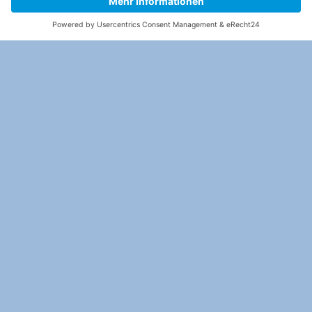
Die ambitionierte Tiertrainerin Nicolle Müller ist bereits
seit 2006 Teil der DOCMA-Sendungen.
←
Zurück