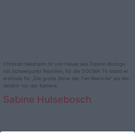
Chris­ti­an Neu­mann ist von Hause aus Di­plom-​Bio­lo­ge
mit Schwer­punkt Rep­ti­li­en, für die DOCMA TV stand er
erst­mals für „Die große Show der Tier-​Re­kor­de“ als Mo­
de­ra­tor vor der Ka­me­ra.
Sabine Hulsebosch