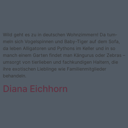
Wild geht es zu in deut­schen Wohn­zim­mern! Da tum­
meln sich Vo­gel­spin­nen und Ba­by-​Ti­ger auf dem Sofa,
da leben Al­li­ga­to­ren und Pythons im Keller und in so
man­ch einem Gar­ten fin­det man Kän­gu­rus oder Ze­bras –
um­sorgt von tier­lie­ben und fachkundigen Hal­tern, die
ihre exo­ti­schen Lieb­lin­ge wie Fa­mi­li­en­mit­glie­der
behandeln.
Diana Eichhorn