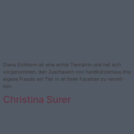
Diana Eich­horn ist eine echte Tier­när­rin und hat sich
vor­ge­nom­men, den Zu­schau­ern von hund­kat­ze­maus ihre
ei­ge­ne Freu­de am Tier in all ihren Fa­cet­ten zu ver­mit­
teln.
Christina Surer