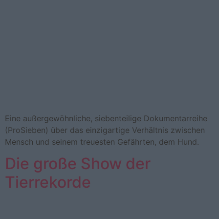
Eine au­ßer­ge­wöhn­li­che, sie­ben­tei­li­ge Do­ku­men­tarreihe
(ProSieben) über das ein­zig­ar­ti­ge Ver­hält­nis zwi­schen
Mensch und sei­nem treu­es­ten Ge­fähr­ten, dem Hund.
Die große Show der
Tierrekorde