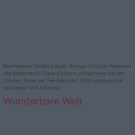
Renn­fah­re­rin Chris­ti­na Surer, Bio­lo­ge Chris­ti­an Neu­mann
und Mo­de­ra­to­rin Diana Eich­horn prä­sen­tie­ren bei der
„Gro­ßen Show der Tier-​Re­kor­de“ (VOX) un­glaub­li­che
Leis­tun­gen und Ak­tio­nen.
Wunderbare Welt