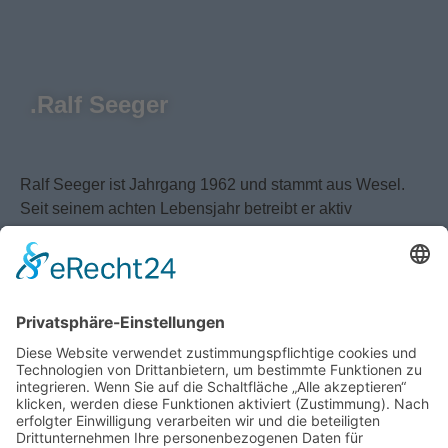
.Ralf Seeger
Ralf Seeger ist Jahrgang 1962 und stammt aus Wesel.
Seit seinem achten Lebensjahr betreibt er aktiv
Kampfsport und verbrachte einige Zeit seiner Jugend
sogar im Gefängnis. Heute schaut er auf eine langjährige
Erfahrung im Bereich Security und Inkasso zurück, ist
zudem ein wahres Multitalent. Früher überwiegend als
Profisportler im Boxen, Kickboxen und Freefight bekannt,
war er später Schauspieler, Stuntman und Betreuer
straffällig gewordener Jugendlicher. Jetzt steht er als
einer der bekanntesten Tierschützer im Fokus der
Öffentlichkeit. Mit seiner Organisation „Helden für Tiere“